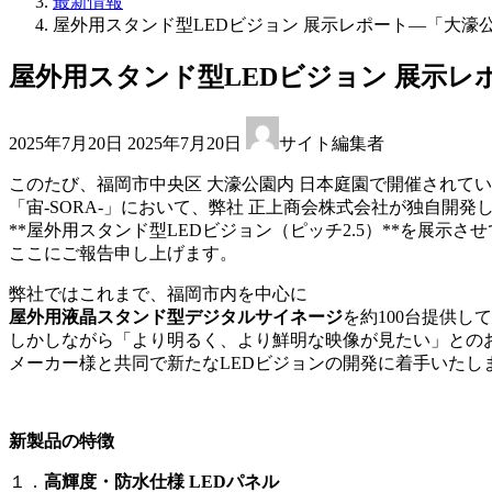
最新情報
屋外用スタンド型LEDビジョン 展示レポート―「大濠公園
屋外用スタンド型LEDビジョン 展示レポ
最
2025年7月20日
2025年7月20日
サイト編集者
終
更
このたび、福岡市中央区 大濠公園内 日本庭園で開催されて
新
「宙-SORA-」において、弊社 正上商会株式会社が独自開発
日
**屋外用スタンド型LEDビジョン（ピッチ2.5）**を展示さ
時
ここにご報告申し上げます。
:
弊社ではこれまで、福岡市内を中心に
屋外用液晶スタンド型デジタルサイネージ
を約100台提供し
しかしながら「より明るく、より鮮明な映像が見たい」との
メーカー様と共同で新たなLEDビジョンの開発に着手いたし
新製品の特徴
１．
高輝度・防水仕様 LEDパネル