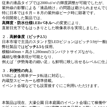
従来の液晶タイプでは2000㏅/㎡の輝度調整が可能でしたが、
紫外線の影響による「液晶焼け」の問題は避けられませんで
特に日本では６月～８月の紫外線ピーク時に顕著です。
今回開発した製品では、
高輝度・防水仕様LEDパネル
への変更により、
直射日光下でもはっきりとした映像表示を実現しました。
２．
高解像度（ピッチ2.5）
日本市場で主流のスタンド型LEDビジョンはピッチ3.9が一
弊社製品では
ピッチ2.5
を採用。
横幅640mm × 高さ1,280mmのコンパクトサイズながら、
繊細な映像表現が可能となり、
例えば「伊勢海老の細い足」も鮮明に映し出せるレベルに仕
３．
利便性の向上
USBによる簡単データ転送に対応し、
内蔵型スピーカーも標準搭載。
イベント会場などでも設置後すぐにご利用いただけます。
本製品は現在、大濠公園 日本庭園のイベント会場にて稼働中